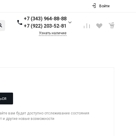
Войти
+7 (343) 964-88-88
+7 (922) 203-52-81
Узнать наличие
+7 (343) 964-88-88
г. Первоуральск, ул.
Торговая стр. 17
Пн-Пт: 9:00-18:00 Cб-Вс:
Выходной
info@nbkpipe.ru
ься
сайте вам будет доступно отслеживание состояния
ет и другие новые возможности