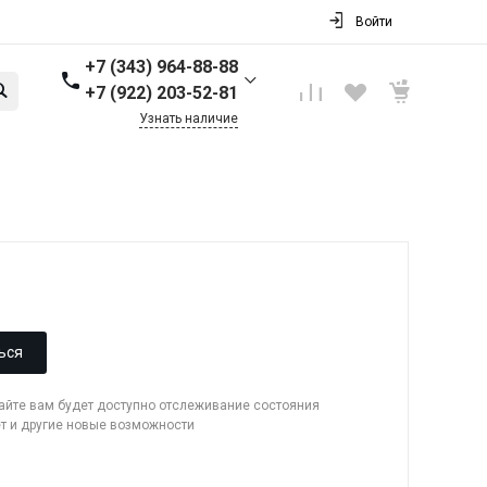
Войти
+7 (343) 964-88-88
+7 (922) 203-52-81
Узнать наличие
+7 (343) 964-88-88
г. Первоуральск, ул.
Торговая стр. 17
Пн-Пт: 9:00-18:00 Cб-Вс:
Выходной
info@nbkpipe.ru
ься
сайте вам будет доступно отслеживание состояния
ет и другие новые возможности