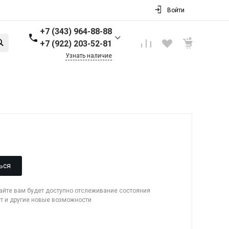
Войти
+7 (343) 964-88-88
+7 (922) 203-52-81
Узнать наличие
+7 (343) 964-88-88
г. Первоуральск, ул.
Торговая стр. 17
Пн-Пт: 9:00-18:00 Cб-Вс:
Выходной
info@nbkpipe.ru
ься
сайте вам будет доступно отслеживание состояния
ет и другие новые возможности