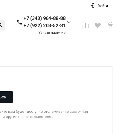
Войти
+7 (343) 964-88-88
+7 (922) 203-52-81
Узнать наличие
+7 (343) 964-88-88
г. Первоуральск, ул.
Торговая стр. 17
Пн-Пт: 9:00-18:00 Cб-Вс:
Выходной
info@nbkpipe.ru
ься
сайте вам будет доступно отслеживание состояния
ет и другие новые возможности