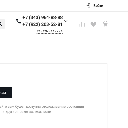
Войти
+7 (343) 964-88-88
+7 (922) 203-52-81
Узнать наличие
+7 (343) 964-88-88
г. Первоуральск, ул.
Торговая стр. 17
Пн-Пт: 9:00-18:00 Cб-Вс:
Выходной
info@nbkpipe.ru
ься
сайте вам будет доступно отслеживание состояния
ет и другие новые возможности