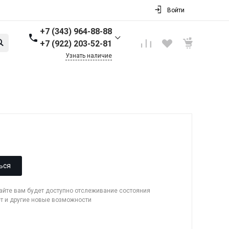
Войти
+7 (343) 964-88-88
+7 (922) 203-52-81
Узнать наличие
+7 (343) 964-88-88
г. Первоуральск, ул.
Торговая стр. 17
Пн-Пт: 9:00-18:00 Cб-Вс:
Выходной
info@nbkpipe.ru
ься
сайте вам будет доступно отслеживание состояния
ет и другие новые возможности