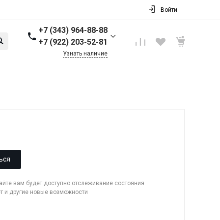
Войти
+7 (343) 964-88-88
+7 (922) 203-52-81
Узнать наличие
+7 (343) 964-88-88
г. Первоуральск, ул.
Торговая стр. 17
Пн-Пт: 9:00-18:00 Cб-Вс:
Выходной
info@nbkpipe.ru
ься
сайте вам будет доступно отслеживание состояния
ет и другие новые возможности