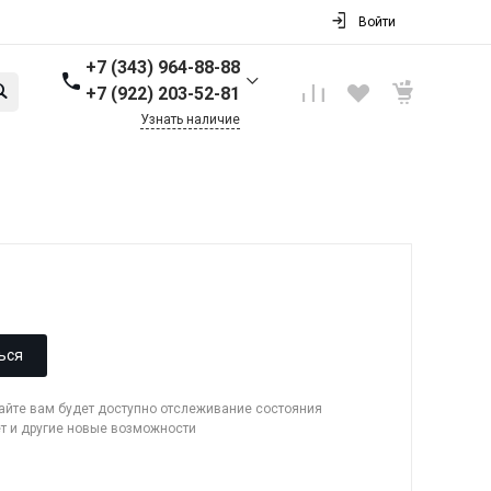
Войти
+7 (343) 964-88-88
+7 (922) 203-52-81
Узнать наличие
+7 (343) 964-88-88
г. Первоуральск, ул.
Торговая стр. 17
Пн-Пт: 9:00-18:00 Cб-Вс:
Выходной
info@nbkpipe.ru
ься
сайте вам будет доступно отслеживание состояния
ет и другие новые возможности