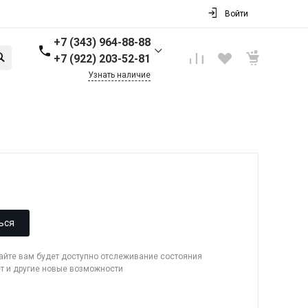
Войти
+7 (343) 964-88-88
+7 (922) 203-52-81
Узнать наличие
+7 (343) 964-88-88
г. Первоуральск, ул.
Торговая стр. 17
Пн-Пт: 9:00-18:00 Cб-Вс:
Выходной
info@nbkpipe.ru
ься
сайте вам будет доступно отслеживание состояния
ет и другие новые возможности