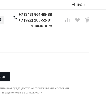
Войти
+7 (343) 964-88-88
+7 (922) 203-52-81
Узнать наличие
+7 (343) 964-88-88
г. Первоуральск, ул.
Торговая стр. 17
Пн-Пт: 9:00-18:00 Cб-Вс:
Выходной
info@nbkpipe.ru
ься
сайте вам будет доступно отслеживание состояния
ет и другие новые возможности