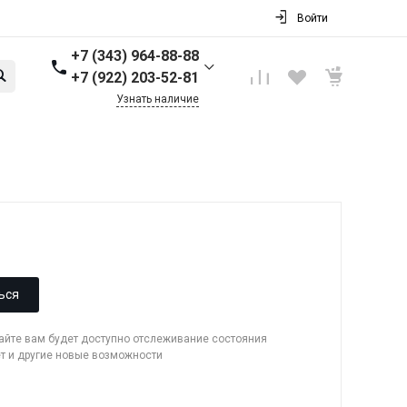
Войти
+7 (343) 964-88-88
+7 (922) 203-52-81
Узнать наличие
+7 (343) 964-88-88
г. Первоуральск, ул.
Торговая стр. 17
Пн-Пт: 9:00-18:00 Cб-Вс:
Выходной
info@nbkpipe.ru
ься
сайте вам будет доступно отслеживание состояния
ет и другие новые возможности