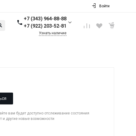
Войти
+7 (343) 964-88-88
+7 (922) 203-52-81
Узнать наличие
+7 (343) 964-88-88
г. Первоуральск, ул.
Торговая стр. 17
Пн-Пт: 9:00-18:00 Cб-Вс:
Выходной
info@nbkpipe.ru
ься
сайте вам будет доступно отслеживание состояния
ет и другие новые возможности