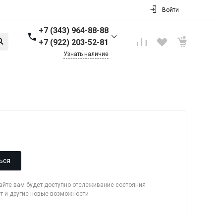
Войти
+7 (343) 964-88-88
+7 (922) 203-52-81
Узнать наличие
+7 (343) 964-88-88
г. Первоуральск, ул.
Торговая стр. 17
Пн-Пт: 9:00-18:00 Cб-Вс:
Выходной
info@nbkpipe.ru
ься
сайте вам будет доступно отслеживание состояния
ет и другие новые возможности