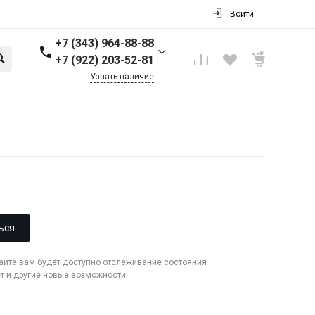
Войти
+7 (343) 964-88-88
+7 (922) 203-52-81
Узнать наличие
+7 (343) 964-88-88
г. Первоуральск, ул.
Торговая стр. 17
Пн-Пт: 9:00-18:00 Cб-Вс:
Выходной
info@nbkpipe.ru
ься
сайте вам будет доступно отслеживание состояния
ет и другие новые возможности