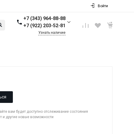
Войти
+7 (343) 964-88-88
+7 (922) 203-52-81
Узнать наличие
+7 (343) 964-88-88
г. Первоуральск, ул.
Торговая стр. 17
Пн-Пт: 9:00-18:00 Cб-Вс:
Выходной
info@nbkpipe.ru
ься
сайте вам будет доступно отслеживание состояния
ет и другие новые возможности