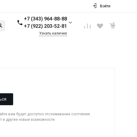
Войти
+7 (343) 964-88-88
+7 (922) 203-52-81
Узнать наличие
+7 (343) 964-88-88
г. Первоуральск, ул.
Торговая стр. 17
Пн-Пт: 9:00-18:00 Cб-Вс:
Выходной
info@nbkpipe.ru
ься
сайте вам будет доступно отслеживание состояния
ет и другие новые возможности