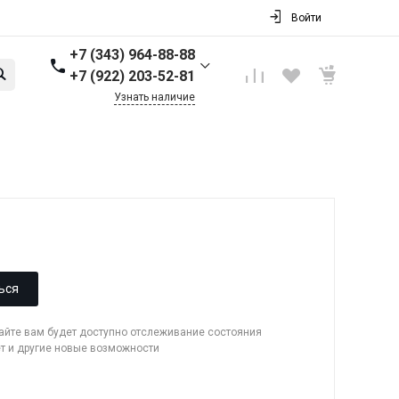
Войти
+7 (343) 964-88-88
+7 (922) 203-52-81
Узнать наличие
+7 (343) 964-88-88
г. Первоуральск, ул.
Торговая стр. 17
Пн-Пт: 9:00-18:00 Cб-Вс:
Выходной
info@nbkpipe.ru
ься
сайте вам будет доступно отслеживание состояния
ет и другие новые возможности