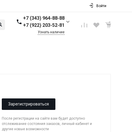
Войти
+7 (343) 964-88-88
+7 (922) 203-52-81
Узнать наличие
+7 (343) 964-88-88
г. Первоуральск, ул.
Торговая стр. 17
Пн-Пт: 9:00-18:00 Cб-Вс:
Выходной
info@nbkpipe.ru
Зарегистрироваться
После регистрации на сайте вам будет доступно
отслеживание состояния заказов, личный кабинет и
другие новые возможности